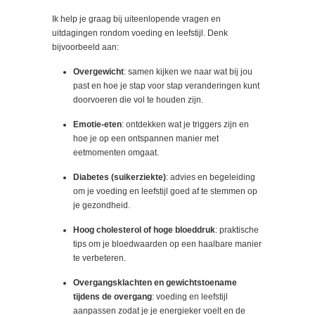
Ik help je graag bij uiteenlopende vragen en
uitdagingen rondom voeding en leefstijl. Denk
bijvoorbeeld aan:
Overgewicht
: samen kijken we naar wat bij jou
past en hoe je stap voor stap veranderingen kunt
doorvoeren die vol te houden zijn.
Emotie-eten
: ontdekken wat je triggers zijn en
hoe je op een ontspannen manier met
eetmomenten omgaat.
Diabetes (suikerziekte)
: advies en begeleiding
om je voeding en leefstijl goed af te stemmen op
je gezondheid.
Hoog cholesterol of hoge bloeddruk
: praktische
tips om je bloedwaarden op een haalbare manier
te verbeteren.
Overgangsklachten en gewichtstoename
tijdens de overgang
: voeding en leefstijl
aanpassen zodat je je energieker voelt en de